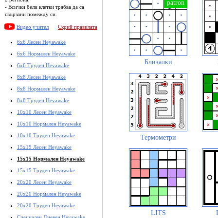
- Всички бели клетки трябва да са
свързани помежду си.
Видео учител
Скрий правилата
6x6 Лесен Heyawake
6x6 Нормален Heyawake
Близалки
6x6 Труден Heyawake
8x8 Лесен Heyawake
8x8 Нормален Heyawake
8x8 Труден Heyawake
10x10 Лесен Heyawake
10x10 Нормален Heyawake
10x10 Труден Heyawake
Термометри
15x15 Лесен Heyawake
15x15 Нормален Heyawake
15x15 Труден Heyawake
20x20 Лесен Heyawake
20x20 Нормален Heyawake
20x20 Труден Heyawake
LITS
Специален Дневен Heyawake