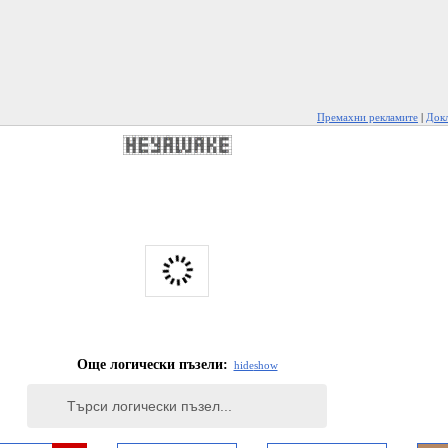
Премахни рекламите
|
Докл
Още логически пъзели:
hide
show