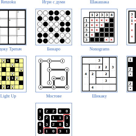
Renzoku
Игри с думи
Шакашака
доку Трепач
Бинаро
Nonograms
Light Up
Мостове
Шикаку