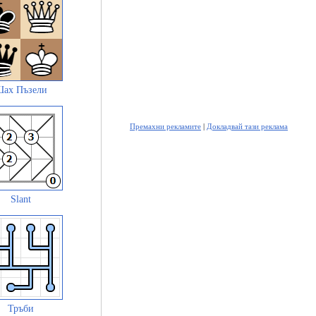
ах Пъзели
Премахни рекламите
|
Докладвай тази реклама
Slant
Тръби