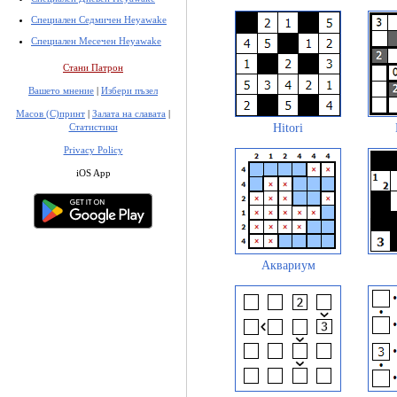
Специален Седмичен Heyawake
Специален Месечен Heyawake
Стани Патрон
Вашето мнение
|
Избери пъзел
Масов (С)принт
|
Залата на славата
|
Статистики
Hitori
Privacy Policy
iOS App
Аквариум