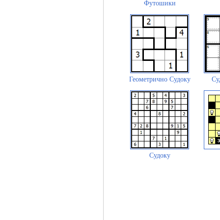
Футошики
Геометрично Судоку
Су
Судоку