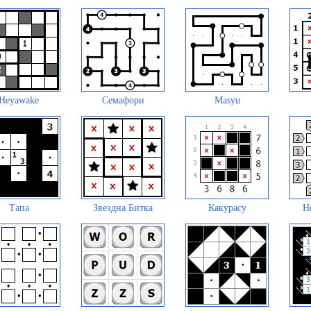
Heyawake
Семафори
Masyu
Тапа
Звездна Битка
Какурасу
Н