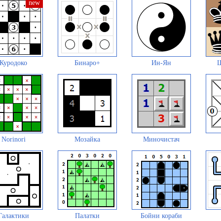
Куродоко
Бинаро+
Ин-Ян
Ш
Norinori
Мозайка
Миночистач
Галактики
Палатки
Бойни кораби