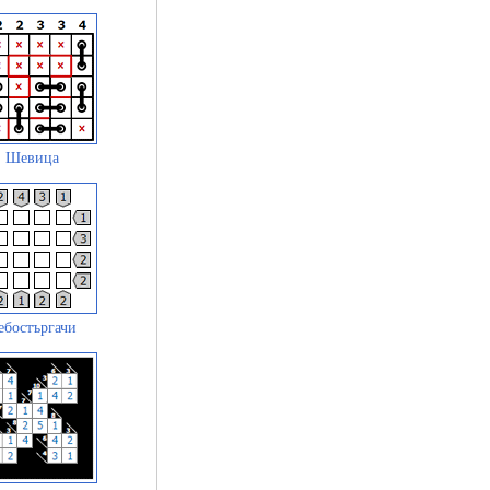
Шевица
ебостъргачи