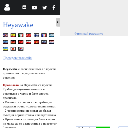
Heyawake
Фиксирай рекламите
Преведете този сайт.
Heyawake
е логически пъзел с прости
правила, но с предизвикателни
решения.
Правилата
на Heyawake са прости:
Трябва да оцветите клетките в
решетката в черно и бяло според
правилата:
- Регионите с числа в тях трябва да
съдържат точно толкова черни клетки.
- 2 черни клетки не могат да бъдат
съседни хоризонтално или вертикално.
- Права линия от съседни бели клетки
не може да се разпростира в повече от
2 региона.