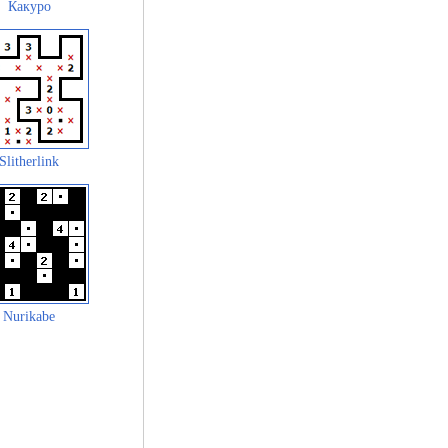
Какуро
Slitherlink
Nurikabe