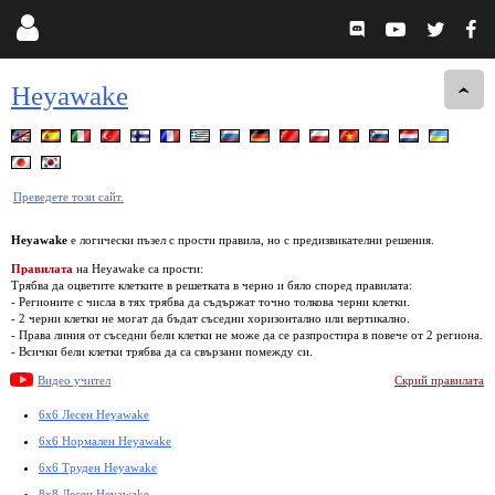
Heyawake
Преведете този сайт.
Heyawake
е логически пъзел с прости правила, но с предизвикателни решения.
Правилата
на Heyawake са прости:
Трябва да оцветите клетките в решетката в черно и бяло според правилата:
- Регионите с числа в тях трябва да съдържат точно толкова черни клетки.
- 2 черни клетки не могат да бъдат съседни хоризонтално или вертикално.
- Права линия от съседни бели клетки не може да се разпростира в повече от 2 региона.
- Всички бели клетки трябва да са свързани помежду си.
Видео учител
Скрий правилата
6x6 Лесен Heyawake
6x6 Нормален Heyawake
6x6 Труден Heyawake
8x8 Лесен Heyawake