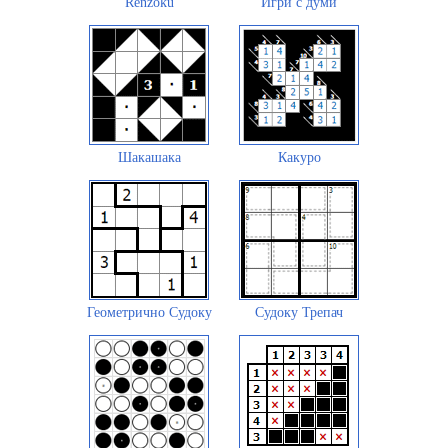
Renzoku
Игри с думи
Шакашака
Какуро
Геометрично Судоку
Судоку Трепач