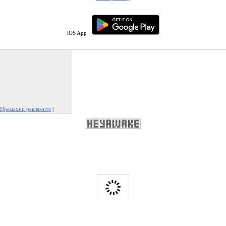
iOS App
Премахни рекламите
|
Докладвай тази реклама