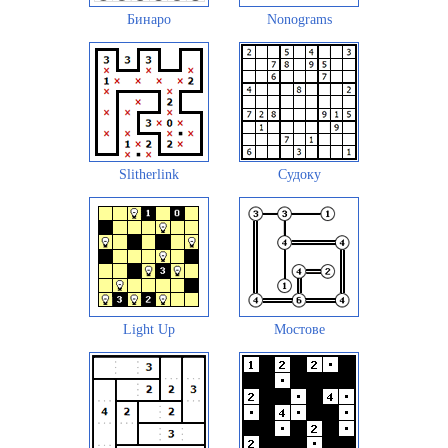
Бинаро
Nonograms
Slitherlink
Судоку
Light Up
Мостове