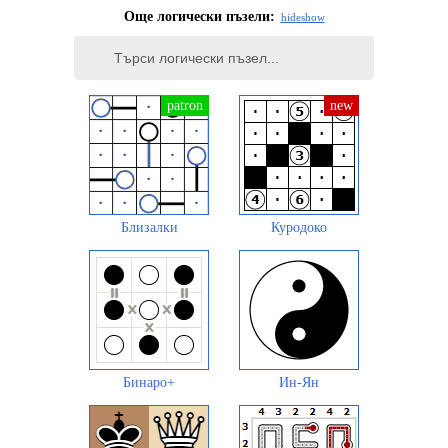
Още логически пъзели:
hide
show
Близалки
Куродоко
Бинаро+
Ин-Ян