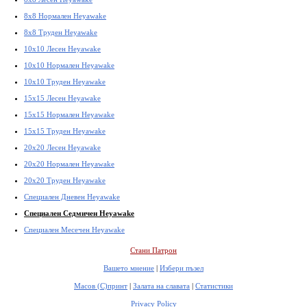
8x8 Нормален Heyawake
8x8 Труден Heyawake
10x10 Лесен Heyawake
10x10 Нормален Heyawake
10x10 Труден Heyawake
15x15 Лесен Heyawake
15x15 Нормален Heyawake
15x15 Труден Heyawake
20x20 Лесен Heyawake
20x20 Нормален Heyawake
20x20 Труден Heyawake
Специален Дневен Heyawake
Специален Седмичен Heyawake
Специален Месечен Heyawake
Стани Патрон
Вашето мнение
|
Избери пъзел
Масов (С)принт
|
Залата на славата
|
Статистики
Privacy Policy