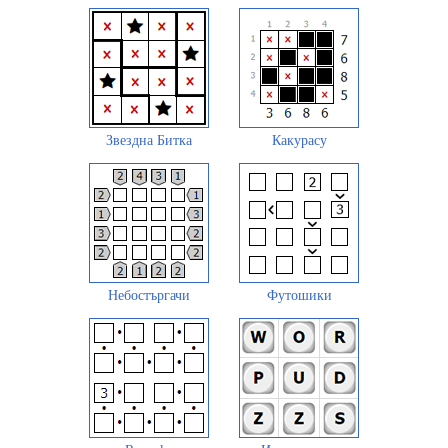
Звездна Битка
Какурасу
Небостъргачи
Футошики