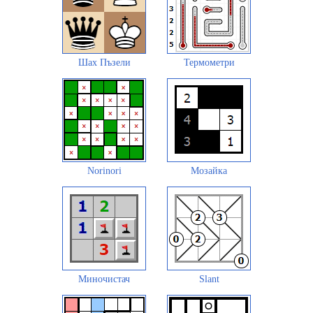
Шах Пъзели
Термометри
Norinori
Мозайка
Миночистач
Slant