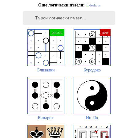
Още логически пъзели:
hide
show
Близалки
Куродоко
Бинаро+
Ин-Ян