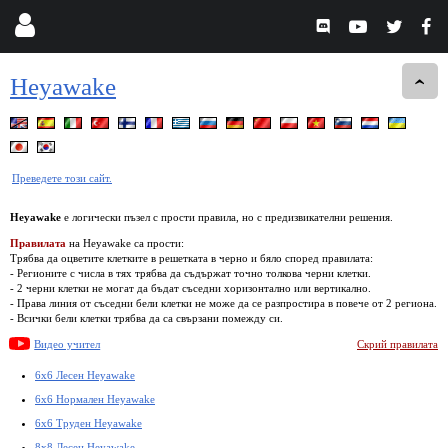
Heyawake
Преведете този сайт.
Heyawake
е логически пъзел с прости правила, но с предизвикателни решения.
Правилата
на Heyawake са прости:
Трябва да оцветите клетките в решетката в черно и бяло според правилата:
- Регионите с числа в тях трябва да съдържат точно толкова черни клетки.
- 2 черни клетки не могат да бъдат съседни хоризонтално или вертикално.
- Права линия от съседни бели клетки не може да се разпростира в повече от 2 региона.
- Всички бели клетки трябва да са свързани помежду си.
Видео учител
Скрий правилата
6x6 Лесен Heyawake
6x6 Нормален Heyawake
6x6 Труден Heyawake
8x8 Лесен Heyawake