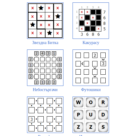
Звездна Битка
Какурасу
Небостъргачи
Футошики