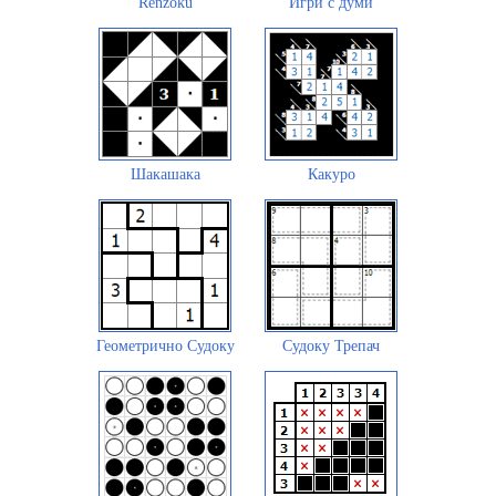
Renzoku
Игри с думи
Шакашака
Какуро
Геометрично Судоку
Судоку Трепач