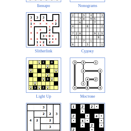
Бинаро
Nonograms
Slitherlink
Судоку
Light Up
Мостове