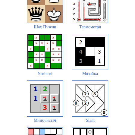
Шах Пъзели
Термометри
Norinori
Мозайка
Миночистач
Slant