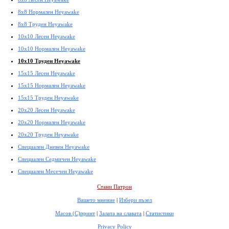
8x8 Нормален Heyawake
8x8 Труден Heyawake
10x10 Лесен Heyawake
10x10 Нормален Heyawake
10x10 Труден Heyawake
15x15 Лесен Heyawake
15x15 Нормален Heyawake
15x15 Труден Heyawake
20x20 Лесен Heyawake
20x20 Нормален Heyawake
20x20 Труден Heyawake
Специален Дневен Heyawake
Специален Седмичен Heyawake
Специален Месечен Heyawake
Стани Патрон
Вашето мнение
|
Избери пъзел
Масов (С)принт
|
Залата на славата
|
Статистики
Privacy Policy