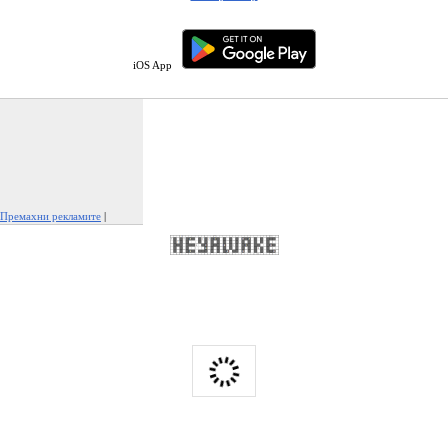
iOS App
Премахни рекламите
|
Докладвай тази реклама