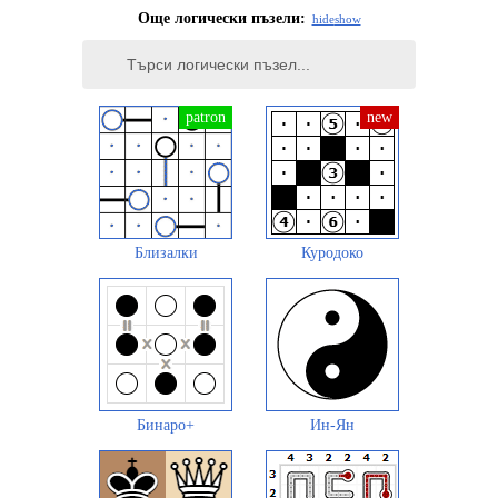
Още логически пъзели:
hide
show
Близалки
Куродоко
Бинаро+
Ин-Ян