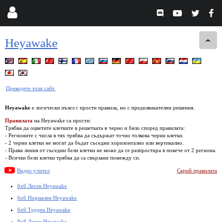
Heyawake
Преведете този сайт.
Heyawake
е логически пъзел с прости правила, но с предизвикателни решения.
Правилата
на Heyawake са прости:
Трябва да оцветите клетките в решетката в черно и бяло според правилата:
- Регионите с числа в тях трябва да съдържат точно толкова черни клетки.
- 2 черни клетки не могат да бъдат съседни хоризонтално или вертикално.
- Права линия от съседни бели клетки не може да се разпростира в повече от 2 региона.
- Всички бели клетки трябва да са свързани помежду си.
Видео учител
Скрий правилата
6x6 Лесен Heyawake
6x6 Нормален Heyawake
6x6 Труден Heyawake
8x8 Лесен Heyawake