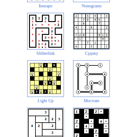
Бинаро
Nonograms
Slitherlink
Судоку
Light Up
Мостове