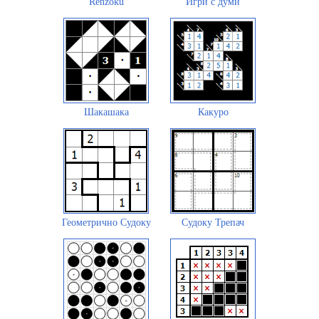
Renzoku
Игри с думи
Шакашака
Какуро
Геометрично Судоку
Судоку Трепач