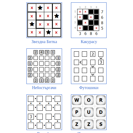
Звездна Битка
Какурасу
Небостъргачи
Футошики