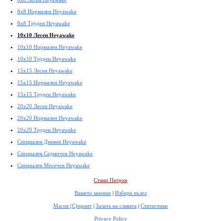
8x8 Нормален Heyawake
8x8 Труден Heyawake
10x10 Лесен Heyawake
10x10 Нормален Heyawake
10x10 Труден Heyawake
15x15 Лесен Heyawake
15x15 Нормален Heyawake
15x15 Труден Heyawake
20x20 Лесен Heyawake
20x20 Нормален Heyawake
20x20 Труден Heyawake
Специален Дневен Heyawake
Специален Седмичен Heyawake
Специален Месечен Heyawake
Стани Патрон
Вашето мнение
|
Избери пъзел
Масов (С)принт
|
Залата на славата
|
Статистики
Privacy Policy