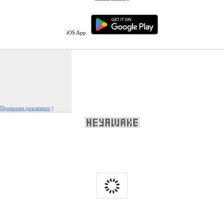
iOS App
Премахни рекламите
|
Докладвай тази реклама