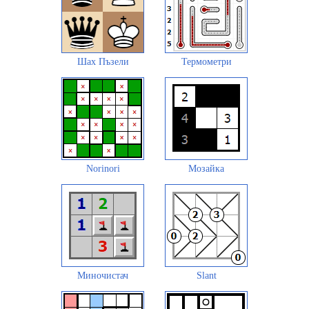
Шах Пъзели
Термометри
Norinori
Мозайка
Миночистач
Slant