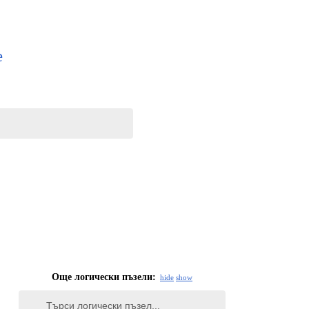
e
Още логически пъзели:
hide
show