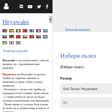
Heyawake
Фиксирай рекламите
Преведете този сайт.
Избери пъзел
Heyawake
е логически пъзел с прости
правила, но с предизвикателни
Избери пъзел:
решения.
Правилата
на Heyawake са прости:
Трябва да оцветите клетките в
Размер
решетката в черно и бяло според
правилата:
- Регионите с числа в тях трябва да
съдържат точно толкова черни клетки.
- 2 черни клетки не могат да бъдат
съседни хоризонтално или вертикално.
ID
- Права линия от съседни бели клетки
не може да се разпростира в повече от
2 региона.