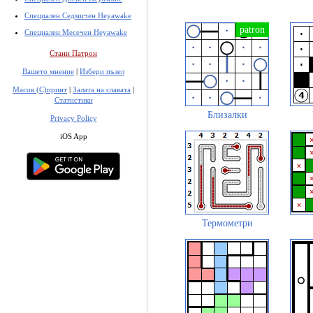
Специален Седмичен Heyawake
Специален Месечен Heyawake
Стани Патрон
Вашето мнение
|
Избери пъзел
Масов (С)принт
|
Залата на славата
|
Статистики
Близалки
Privacy Policy
iOS App
Термометри