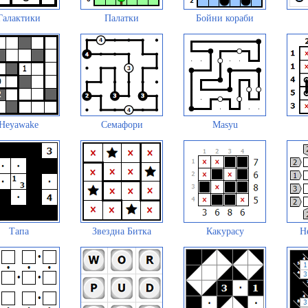
Галактики
Палатки
Бойни кораби
Heyawake
Семафори
Masyu
Тапа
Звездна Битка
Какурасу
Н