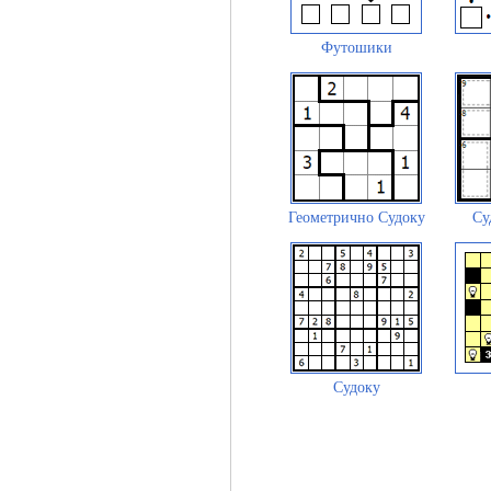
Футошики
Геометрично Судоку
Су
Судоку