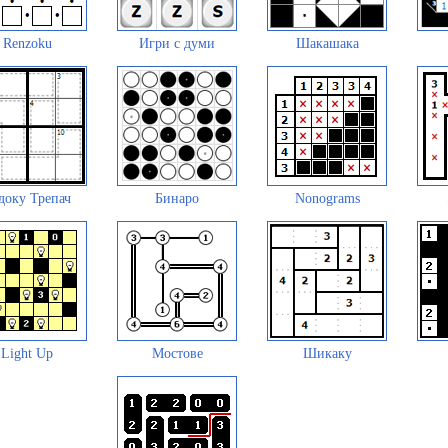
Renzoku
Игри с думи
Шакашака
доку Трепач
Бинаро
Nonograms
Light Up
Мостове
Шикаку