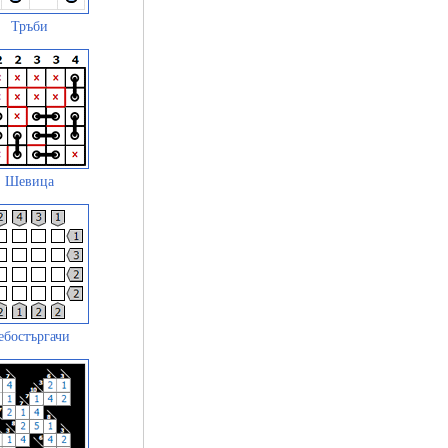
Тръби
Шевица
ебостъргачи