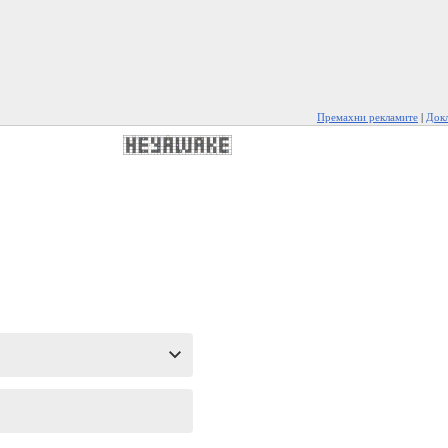
Премахни рекламите
|
Докл