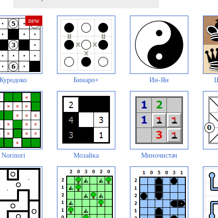
Куродоко
Бинаро+
Ин-Ян
Ш
Norinori
Мозайка
Миночистач