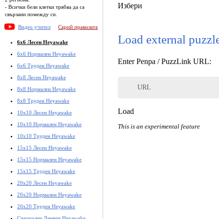
Избери
- Всички бели клетки трябва да са
свързани помежду си.
Видео учител
Скрий правилата
Load external puzzl
6x6 Лесен Heyawake
6x6 Нормален Heyawake
Enter Penpa / PuzzLink URL:
6x6 Труден Heyawake
8x8 Лесен Heyawake
URL
8x8 Нормален Heyawake
8x8 Труден Heyawake
Load
10x10 Лесен Heyawake
10x10 Нормален Heyawake
This is an experimental feature
10x10 Труден Heyawake
15x15 Лесен Heyawake
15x15 Нормален Heyawake
15x15 Труден Heyawake
20x20 Лесен Heyawake
20x20 Нормален Heyawake
20x20 Труден Heyawake
Специален Дневен Heyawake