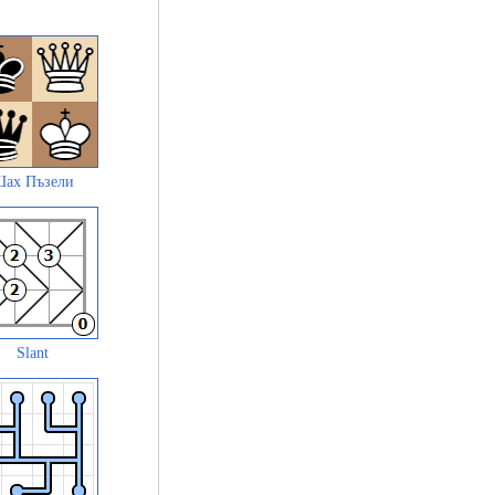
ах Пъзели
Slant