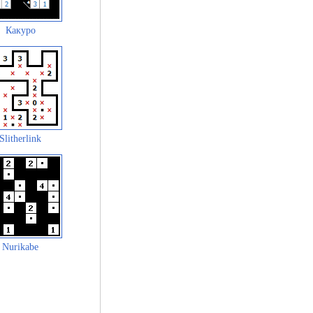
Какуро
Slitherlink
Nurikabe